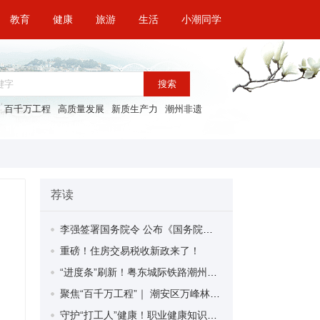
教育
健康
旅游
生活
小潮同学
搜索
百千万工程
高质量发展
新质生产力
潮州非遗
荐读
李强签署国务院令 公布《国务院关于修改〈全国年节及纪念日放假办法〉的决定》
重磅！住房交易税收新政来了！
“进度条”刷新！粤东城际铁路潮州段首榀箱梁成功架设
聚焦“百千万工程”｜ 潮安区万峰林场望京坪村：党群合力齐上阵 绘就乡村新图景
守护“打工人”健康！职业健康知识宣传走进潮安区凤塘镇盛户村