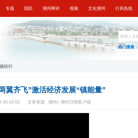
专题
国防
潮州网评
视频
文化潮州
行风热线
热门搜索 :
镇街行
两翼齐飞”激活经济发展“镇能量”
 20:43:55
文章来源 : 潮州+ 潮州日报客户端