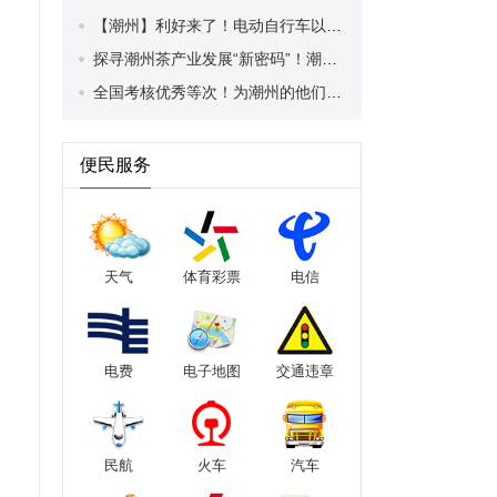
【潮州】利好来了！电动自行车以旧换新补贴条件大幅放宽！
探寻潮州茶产业发展“新密码”！潮州文化大学堂“品‘潮’寻踪”第七期活动举行
全国考核优秀等次！为潮州的他们，点赞！
便民服务
天气
体育彩票
电信
电费
电子地图
交通违章
民航
火车
汽车