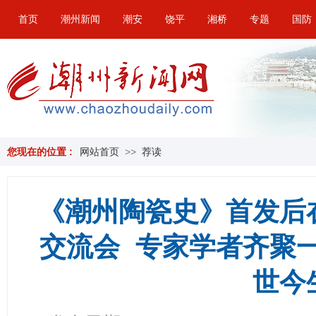
首页
潮州新闻
潮安
饶平
湘桥
专题
国防
您现在的位置 :
网站首页
>>
荐读
《潮州陶瓷史》首发后
交流会 专家学者齐聚
世今