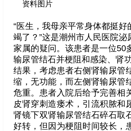
资料图片
“医生，我母亲平常身体都挺好
竭了？”这是潮州市人民医院泌
家属的疑问。该患者是一位50
输尿管结石并梗阻和感染、肾功
结果，考虑患者右侧肾输尿管
缩，无功能，而左侧肾输尿管
危重。患者入院后给予完善相
皮肾穿刺造瘘术，引流积脓和
肾镜下双肾输尿管结石碎石取
好转，但因为梗阻时间较长，