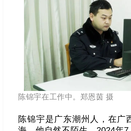
陈锦宇在工作中。郑恩茵 摄
陈锦宇是广东潮州人，在广
海，他自然不陌生。2024年