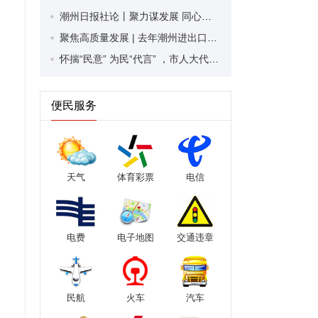
潮州日报社论丨聚力谋发展 同心谱新篇 ——热烈祝贺潮州市两会召开
聚焦高质量发展 | 去年潮州进出口规模创历史新高 全市实现进出口282.9亿元，增长11.7%
怀揣“民意” 为民“代言” ，市人大代表向大会报到！
便民服务
天气
体育彩票
电信
电费
电子地图
交通违章
民航
火车
汽车