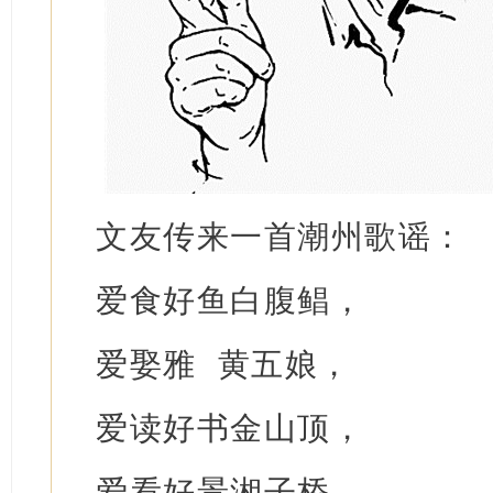
文友传来一首潮州歌谣：
爱食好鱼白腹鲳，
爱娶雅 黄五娘，
爱读好书金山顶，
爱看好景湘子桥。