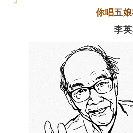
你唱五娘
李英