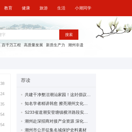
教育
健康
旅游
生活
小潮同学
搜索
百千万工程
高质量发展
新质生产力
潮州非遗
荐读
:38
:24
共建干净整洁潮汕家园！这封倡议书请查收→
知名学者精讲韩愈 擦亮潮州文化名片！“潮脉赓新”潮州文化大学堂首场活动成功举办
:35
S233省道潮安登塘镇横洋路段实施交通管制 大中型车辆9月30日前禁行
:54
潮州赴深招商对接产业资源 深化深潮产业协作 引导潮商回乡兴业
:54
潮州市公开征集名城保护史料素材