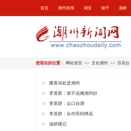
首页
潮州新闻
潮安
饶平
湘桥
您现在的位置 :
网站首页
>>
文化潮州
>>
百花台
糜香深处是潮州
李英群：谁不说俺潮州好
李英群：众口自调
李英群：从作田到绣花
涵碧楼记