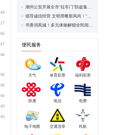
潮州公安开展全市“拉车门”防盗集中统一行动 切实守护群众车辆财产安全
:49
倡导诚信经营 文明用餐新风尚！“行走的金山书院·文明新风镇街行”主题活动举行
:27
书香润凤城！多元体验解锁全民阅读新乐趣
:06
:47
便民服务
:46
:46
天气
体育彩票
福利彩票
:46
:46
联通
电信
电费
:40
:40
电子地图
交通违章
民航