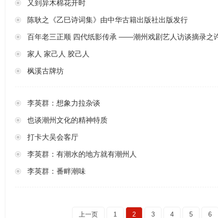
又到异木棉花开时
陈耿之《乙巳诗词集》由中华古籍出版社出版发行
百年老三正顺 四代纸影传承 ——潮州戏剧艺人访谈摘录之
家人 家己人 胶己人
枫溪古牌坊
李英群：想象力拉杂谈
也谈潮州文化的精神特质
打卡大吴会客厅
李英群：有潮水的地方就有潮州人
李英群：番畔潮味
上一页
1
2
3
4
5
6