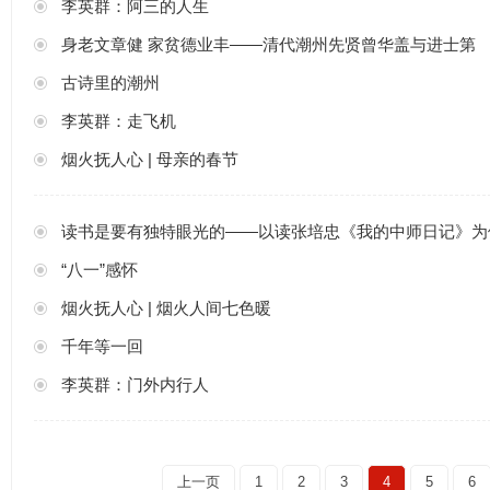
李英群：阿三的人生
身老文章健 家贫德业丰——清代潮州先贤曾华盖与进士第
古诗里的潮州
李英群：走飞机
烟火抚人心 | 母亲的春节
读书是要有独特眼光的——以读张培忠《我的中师日记》为
“八一”感怀
烟火抚人心 | 烟火人间七色暖
千年等一回
李英群：门外内行人
上一页
1
2
3
4
5
6