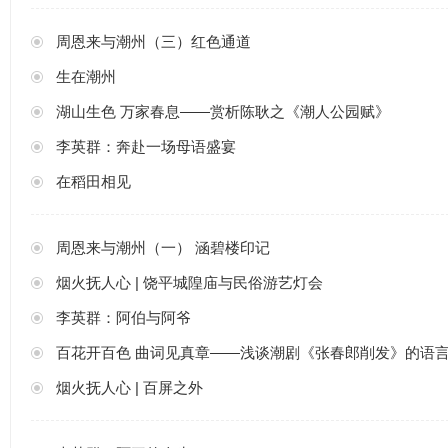
周恩来与潮州（三）红色通道
生在潮州
湖山生色 万家春息——赏析陈耿之《潮人公园赋》
李英群：奔赴一场母语盛宴
在稻田相见
周恩来与潮州（一） 涵碧楼印记
烟火抚人心 | 饶平城隍庙与民俗游艺灯会
李英群：阿伯与阿爷
百花开百色 曲词见真章——浅谈潮剧《张春郎削发》的语
烟火抚人心 | 百屏之外