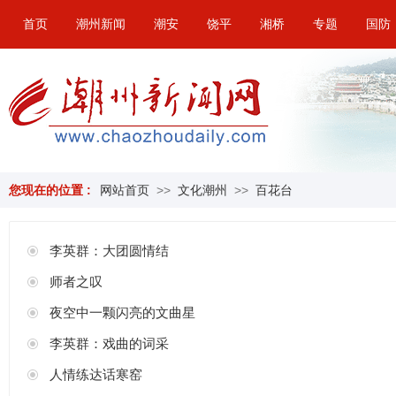
首页
潮州新闻
潮安
饶平
湘桥
专题
国防
您现在的位置 :
网站首页
>>
文化潮州
>>
百花台
李英群：大团圆情结
师者之叹
夜空中一颗闪亮的文曲星
李英群：戏曲的词采
人情练达话寒窑