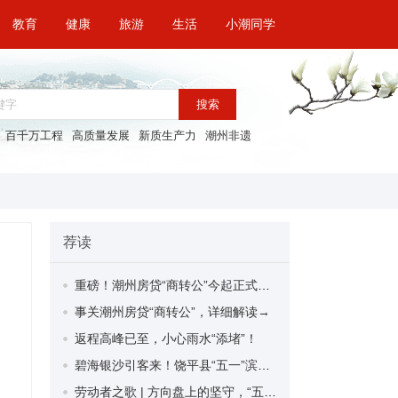
教育
健康
旅游
生活
小潮同学
搜索
百千万工程
高质量发展
新质生产力
潮州非遗
荐读
重磅！潮州房贷“商转公”今起正式实施！
事关潮州房贷“商转公”，详细解读→
返程高峰已至，小心雨水“添堵”！
碧海银沙引客来！饶平县“五一”滨海旅游热度持续高涨
劳动者之歌 | 方向盘上的坚守，“五一”假期网约车司机暖心服务守护出行路