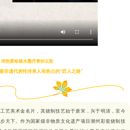
用热爱绘就水墨丹青的云彩
瓷非遗代表性传承人张热云的“匠人之路”
张工艺美术金名片，其烧制技艺始于唐宋，兴于明清，至今
独步天下。作为国家级非物质文化遗产项目潮州彩瓷烧制技