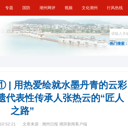
专题
国防
潮州网评
视频
文化潮州
行风热线
热门搜索 :
① | 用热爱绘就水墨丹青的云彩
遗代表性传承人张热云的“匠人
之路”
10:52:21
文章来源 : 潮州日报 潮湃新闻客户端