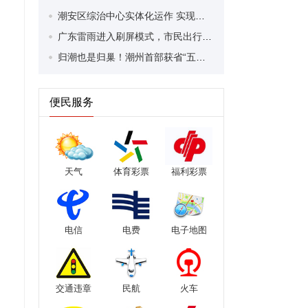
潮安区综治中心实体化运作 实现群众诉求“一站式”办理！
广东雷雨进入刷屏模式，市民出行请注意！台风最新预判→
归潮也是归巢！潮州首部获省“五个一工程”奖文学作品——《归潮》作者陈崇正分享创作故事
便民服务
天气
体育彩票
福利彩票
电信
电费
电子地图
交通违章
民航
火车