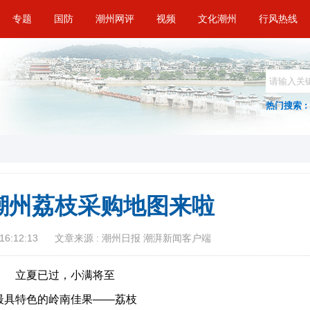
专题
国防
潮州网评
视频
文化潮州
行风热线
热门搜索 :
潮州荔枝采购地图来啦
16:12:13
文章来源 : 潮州日报 潮湃新闻客户端
立夏已过，小满将至
最具特色的岭南佳果——荔枝