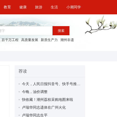
教育
健康
旅游
生活
小潮同学
搜索
百千万工程
高质量发展
新质生产力
潮州非遗
荐读
今天，人民日报抖音号、快手号推介潮州古城旅游
今晚，油价调整
快收藏！潮州荔枝采购地图来啦
卢瑞华同志遗体在广州火化
卢瑞华同志生平