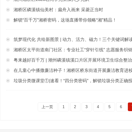
湘桥区磷溪镇仙美村：扁舟入画来 采菱正当时
解锁“百千万”湘桥密码，这场直播带你领略“湘”精品！
筑梦现代化 共绘新图景 | 动力、活力、磁力！三个关键词解
湘桥区太平街道南门社区：专业社工“穿针引线” 志愿服务织
粤来越好百千万 | 潮州磷溪镇溪口片区开展环境卫生综合整治
在儿童心中播撒廉洁种子！湘桥区桥东街道开展廉洁教育进
垃圾分类微课堂①|速看！“四分类密码”，解锁垃圾分类正确
上一页
1
2
3
4
5
6