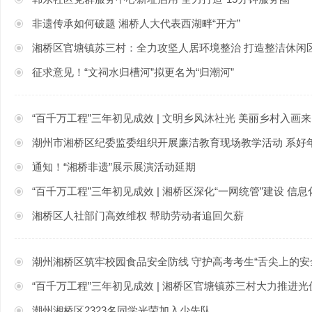
非遗传承如何破题 湘桥人大代表西湖畔“开方”
湘桥区官塘镇苏三村：全力攻坚人居环境整治 打造整洁休闲
征求意见！“文祠水归槽河”拟更名为“归潮河”
“百千万工程”三年初见成效 | 文明乡风沐社光 美丽乡村入画来
潮州市湘桥区纪委监委组织开展廉洁教育现场教学活动 系好年
通知！“湘桥非遗”展示展演活动延期
“百千万工程”三年初见成效 | 湘桥区深化“一网统管”建设 
湘桥区人社部门高效维权 帮助劳动者追回欠薪
潮州湘桥区筑牢校园食品安全防线 守护高考考生“舌尖上的安
“百千万工程”三年初见成效 | 湘桥区官塘镇苏三村大力推进光伏项目建
潮州湘桥区2323名同学光荣加入少先队