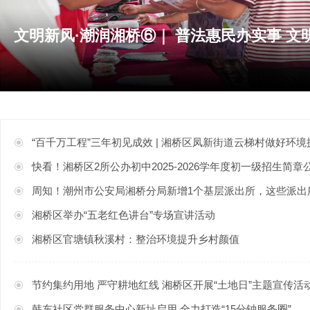
“百千万工程”三年初见成效 | 湘桥区凤新街道云梯村做好环境提升和产业培育工
快看！湘桥区2所公办初中2025-2026学年度初一级招生简章
周知！潮州市公安局湘桥分局新增1个基层派出所，这些派出
湘桥区举办“五老红色讲台”专场宣讲活动
湘桥区官塘镇秋溪村：整治环境提升乡村颜值
节约集约用地 严守耕地红线 湘桥区开展“土地日”主题宣传活
韩东社区党群服务中心新址启用 全力打造“15分钟服务圈”