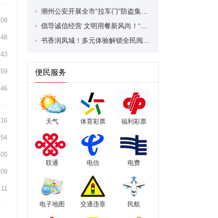
潮州公安开展全市“拉车门”防盗集中统一行动 切实守护群众车辆财产安全
:09
倡导诚信经营 文明用餐新风尚！“行走的金山书院·文明新风镇街行”主题活动举行
:48
书香润凤城！多元体验解锁全民阅读新乐趣
:43
:59
便民服务
:46
:16
天气
体育彩票
福利彩票
:54
:05
联通
电信
电费
:09
:11
电子地图
交通违章
民航