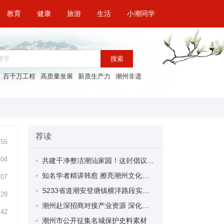
教育
健康
旅游
生活
小潮同学
搜索
百千万工程
高质量发展
新质生产力
潮州非遗
荐读
:55
:04
共建干净整洁潮汕家园！这封倡议书请查收→
知名学者精讲韩愈 擦亮潮州文化名片！“潮脉赓新”潮州文化大学堂首场活动成功举办
:07
S233省道潮安登塘镇横洋路段实施交通管制 大中型车辆9月30日前禁行
:28
潮州赴深招商对接产业资源 深化深潮产业协作 引导潮商回乡兴业
:42
潮州市公开征集名城保护史料素材