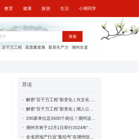
教育
健康
旅游
生活
小潮同学
搜索
百千万工程
高质量发展
新质生产力
潮州非遗
荐读
解密“百千万工程”新变化 | 兴文化 融文旅 护生态 湘桥区致力打造“一江两岸、韩水宋城”示范带
解密“百千万工程”新变化 | 潮人公园项目完成六成工程量！凝聚社会力量为“百千万工程”添新彩
200家单位近2600个岗位！潮州这场招聘会开进高校，助力毕业生高质量充分就业
潮州市将于12月1日举行2024年“世界艾滋病日”主题宣传活动
全省房地产行业“集结号”在潮州吹响！近300人齐聚助力广东房地产高质量发展