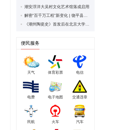
潮安浮洋大吴村文化艺术馆落成启用
解密“百千万工程”新变化 | 饶平县打造“新型城镇化建设，产城融合”示范带 绘就产城共融发展新图景
《潮州陶瓷史》首发后在北京大学举行分享交流会 专家学者齐聚一堂 共话潮州陶瓷前世今生
便民服务
天气
体育彩票
电信
电费
电子地图
交通违章
民航
火车
汽车