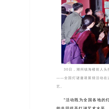
30日，潮州镇海楼前人头
——全国灯谜邀请展猜活动在
艺。
“活动既为全国各地的
能共同提高灯谜艺术水平，