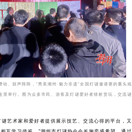
攒动、鼓声阵阵，“秀美潮州·魅力非遗”全国灯谜邀请赛的重头戏
这里举行。图为众多市民、游客及灯谜爱好者猜射赏玩，交流谜
灯谜艺术家和爱好者提供展示技艺、交流心得的平台，又
相互学习借鉴。”潮州市灯谜协会会长施奕盛希望，通过