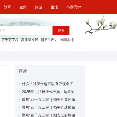
教育
健康
旅游
生活
小潮同学
搜索
百千万工程
高质量发展
新质生产力
潮州非遗
荐读
什么？社保卡也可以存取现金了！
2025年1月1日正式开始！适龄男子都要登记
聚焦“百千万工程” | 饶平县黄冈镇山霞村：农村环境换“新颜” 群众生活提“品质”
聚焦“百千万工程” | 饶平县建饶镇麻寮村：筑牢人才高地 推动茶产业高质量发展
聚焦“百千万工程” | 潮安区彩塘镇：补短板强弱项 擘画美丽圩镇“新蓝图”