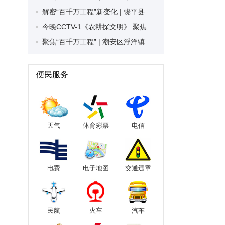
解密“百千万工程”新变化 | 饶平县新丰镇锡康村：唤醒沉睡资源 撂荒地变身致富田
今晚CCTV-1《农耕探文明》 聚焦潮州凤凰单丛茶
聚焦“百千万工程” | 潮安区浮洋镇：深化典型村创建培育 绘就城乡融合发展画卷
便民服务
天气
体育彩票
电信
电费
电子地图
交通违章
民航
火车
汽车