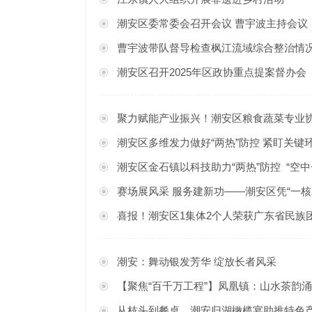
潮安区委常委会召开会议 曹宇波主持会议
曹宇波带队督导检查枫江流域综合整治情
潮安区召开2025年区政协重点提案督办会
聚力赋能产业振兴！潮安区粮食蔬菜专业
潮安区多维发力做好“两热”防控 紧盯关键
潮安区金石镇以科技助力“两热”防控 “空
赛场展风采 服务建新功——潮安区凭“一核双
喜报！潮安区1集体2个人荣获广东省民族
潮安：舞动银发芳华 绽放长者风采
【聚焦“百千万工程”】凤凰镇：山水茶韵涌商机
从枝头到餐桌，潮安归湖橄榄宴助推特色