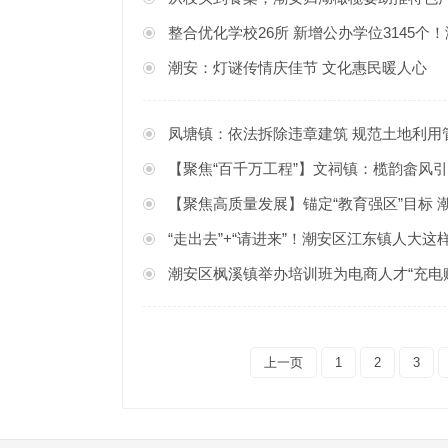
整合优化学校26所 新增公办学位3145个
潮安：灯谜传情庆佳节 文化惠民暖人心
凤塘镇：依法拆除违章建筑 规范土地利用
【聚焦“百千万工程”】文祠镇：榄韵畲风引客来
【聚焦高质量发展】锚定“教育强区”目标 
“走出去”+“请进来”！潮安区江东镇人大这
潮安区枫溪镇举办培训班为电商人才“充电赋
上一页
1
2
3