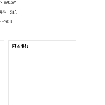
聚焦“百千万工程” | 潮安区庵埠镇打出生态整治“组合拳” 碧水清泓描绘宜居底色
抵御灾害风险 筑牢安全屏障！潮安区切实做好台风防御应对工作
正式营业
阅读排行