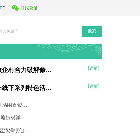
PP
日报微信
搜索
【详情】
潮安区沙溪镇生聚村政企村合力破解修路资金难题 巧用竹基环保建材打造民生巷道
【详情】
潮安区图书馆推出线上线下系列特色活动 书香润假期 阅读伴成长
潮安区东凤镇礼阳郑村盘活闲置资源补齐民生短板 旧厂房将建成综合市场
短时强降雨致省道233登塘镇横洋段塌方 潮安火速抢险 预计29日晚抢通便道
聚焦“百千万工程” | 潮安区浮洋镇仙庭村多方联动实施道路升级改造