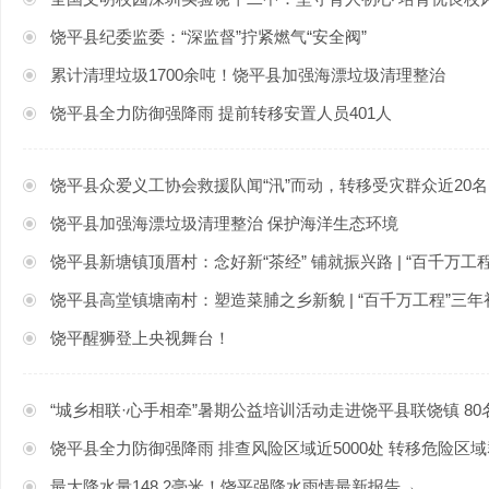
饶平县纪委监委：“深监督”拧紧燃气“安全阀”
累计清理垃圾1700余吨！饶平县加强海漂垃圾清理整治
饶平县全力防御强降雨 提前转移安置人员401人
饶平县众爱义工协会救援队闻“汛”而动，转移受灾群众近20名
饶平县加强海漂垃圾清理整治 保护海洋生态环境
饶平县新塘镇顶厝村：念好新“茶经” 铺就振兴路 | “百千万工
饶平县高堂镇塘南村：塑造菜脯之乡新貌 | “百千万工程”三
饶平醒狮登上央视舞台！
“城乡相联·心手相牵”暑期公益培训活动走进饶平县联饶镇 8
饶平县全力防御强降雨 排查风险区域近5000处 转移危险区域
最大降水量148.2毫米！饶平强降水雨情最新报告→