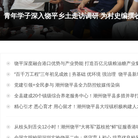
饶平深度融合港口优势与产业势能 打造百亿元级粮油糖产业
“百千万工程”三年初见成效 | 夯基础 优环境 强治理 饶平县新圩镇
党建引领+全民参与 潮州饶平县全力防控蚊媒传染病
全县建成20个镇级综合养老服务中心！潮州饶平县多措并举打
精心引才 悉心育才 用心留才！潮州饶平县大埕镇积极构建人才培养体系 
从枝头到舌尖12小时！潮州饶平“大将军”荔枝抢“鲜”征服香港
全国文明校园深圳实验饶平二中：坚守育人初心 培育优良校