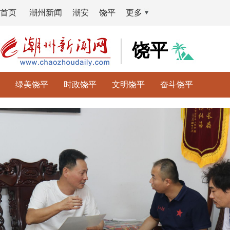
首页
潮州新闻
潮安
饶平
更多
饶平
绿美饶平
时政饶平
文明饶平
奋斗饶平