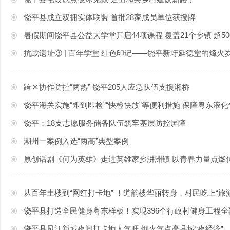
饶平县成立双拥实体联盟 首批28家成员单位获授牌
暑假期间饶平县公益大学堂开启44项课程 覆盖21个乡镇 超50
抗战遗址③ | 百年学堂 红色印记——饶平新圩延德堂的烽火
跨区协作防控“两热” 饶平205人应急队伍支援湘桥
饶平海关实施“即到即检”“快检快放”等便利措施 保障粤东液化
饶平：18支志愿服务储备队伍筑牢基层防控屏障
潮州一案例入选“两高”典型案例
原创话剧《何为英雄》走进英雄家乡汫洲镇 以青春力量点燃
从百年土楼到“网红打卡地” ！道韵楼华丽转身，村民吃上“旅游饭”|
饶平县打造全民健身粤东样板！实现396个行政村健身工程全覆盖 |
饶平县凤江新城夜间打卡地人气旺 烟火气点亮县城“夜经济”