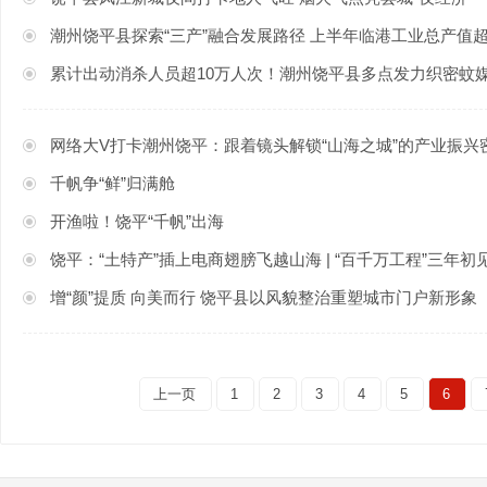
潮州饶平县探索“三产”融合发展路径 上半年临港工业总产值超90亿元 |
累计出动消杀人员超10万人次！潮州饶平县多点发力织密蚊
网络大V打卡潮州饶平：跟着镜头解锁“山海之城”的产业振兴密码
千帆争“鲜”归满舱
开渔啦！饶平“千帆”出海
饶平：“土特产”插上电商翅膀飞越山海 | “百千万工程”三年初
增“颜”提质 向美而行 饶平县以风貌整治重塑城市门户新形象
上一页
1
2
3
4
5
6