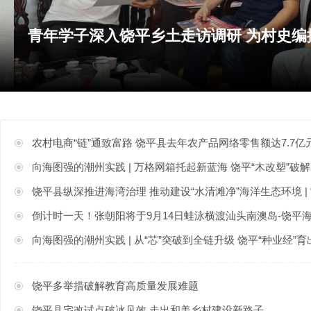
农村电商“链”通致富路 饶平县去年农产品网络零售额达7.7亿
向海图强的潮州实践 | 万格网箱托起新蓝海 饶平“木改塑”
饶平县纵深推进海湾治理 推动建设“水清滩净”海洋生态环境 |
倒计时一天！张朝阳将于9月14日蛙泳横渡汕头南澳岛-饶平
向海图强的潮州实践 | 从“芯”突破到全链升级 饶平“种业经”育
饶平多举措破解教育高质量发展难题
饶平县宅改试点破冰见效 走出和美乡村建设新路子