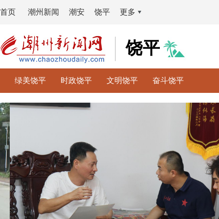
首页
潮州新闻
潮安
饶平
更多
饶平
绿美饶平
时政饶平
文明饶平
奋斗饶平