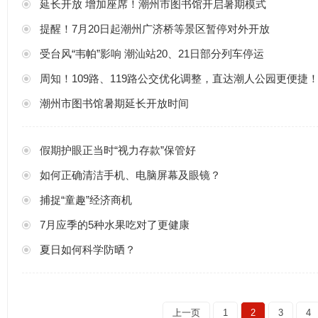
延长开放 增加座席！潮州市图书馆开启暑期模式
提醒！7月20日起潮州广济桥等景区暂停对外开放
受台风“韦帕”影响 潮汕站20、21日部分列车停运
周知！109路、119路公交优化调整，直达潮人公园更便捷
潮州市图书馆暑期延长开放时间
假期护眼正当时“视力存款”保管好
如何正确清洁手机、电脑屏幕及眼镜？
捕捉“童趣”经济商机
7月应季的5种水果吃对了更健康
夏日如何科学防晒？
上一页
1
2
3
4