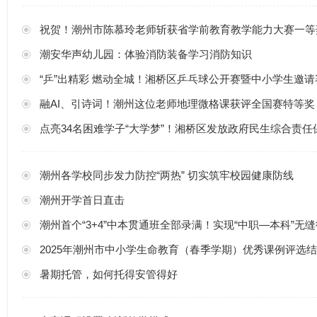
祝贺！潮州市陈慕玲老师斩获省学前教育教学能力大赛一等
潮安华声幼儿园：体验消防装备学习消防知识
“乒”出精彩 燃动全城！湘桥区乒乓球公开赛暨中小学生邀请
融AI、引诗词！潮州这位老师地理微格课获评全国赛特等奖
点亮34名困难学子“大学梦”！湘桥区发放政府民生综合责任
潮州各学校同步发力防控“两热” 切实筑牢校园健康防线
潮州开学首日直击
潮州首个“3+4”中本贯通班全部录满！实现“中职—本科”无
2025年潮州市中小学生命教育（春季学期）优秀课例评选
暑期托管，如何托得安管得好